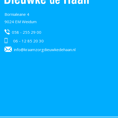
Bornialeane 4
9024 EM Weidum
058 - 255 29 00
06 - 12 85 20 30
info@kraamzorgdieuwkedehaan.nl