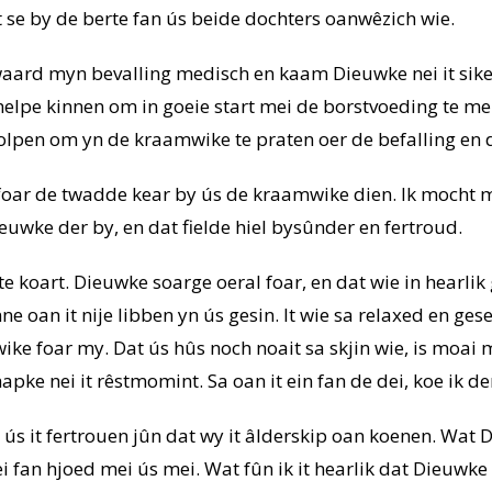
t se by de berte fan ús beide dochters oanwêzich wie.
aard myn bevalling medisch en kaam Dieuwke nei it sikenh
helpe kinnen om in goeie start mei de borstvoeding te me
holpen om yn de kraamwike te praten oer de befalling en d
foar de twadde kear by ús de kraamwike dien. Ik mocht 
ieuwke der by, en dat fielde hiel bysûnder en fertroud.
 koart. Dieuwke soarge oeral foar, en dat wie in hearlik 
 oan it nije libben yn ús gesin. It wie sa relaxed en gesel
ike foar my. Dat ús hûs noch noait sa skjin wie, is moa
apke nei it rêstmomint. Sa oan it ein fan de dei, koe ik de
 it fertrouen jûn dat wy it âlderskip oan koenen. Wat Di
 fan hjoed mei ús mei. Wat fûn ik it hearlik dat Dieuwke 