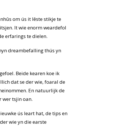
ûs om ús it lêste stikje te
itsjen. It wie enorm weardefol
e erfarings te dielen.
myn dreambefalling thús yn
gefoel. Beide kearen koe ik
lich dat se der wie, foaral de
i meinommen. En natuurlijk de
r wer tsjin oan.
euwke ús leart hat, de tips en
der wie yn die earste