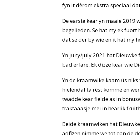
fyn it dêrom ekstra speciaal da
De earste kear yn maaie 2019 w
begelieden. Se hat my ek fuort 
dat se der by wie en it hat my 
Yn juny/july 2021 hat Dieuwke 
bad erfare. Ek dizze kear wie D
Yn de kraamwike kaam ús niks te
hielendal ta rêst komme en wenne
twadde kear fielde as in bonusw
traktaaasje mei in hearlik fruith
Beide kraamwiken hat Dieuwke ús
adfizen nimme we tot oan de dei